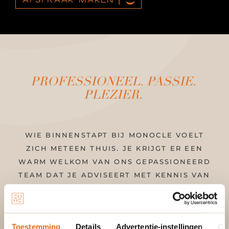
PROFESSIONEEL. PASSIE.
PLEZIER.
WIE BINNENSTAPT BIJ MONOCLE VOELT
ZICH METEEN THUIS. JE KRIJGT ER EEN
WARM WELKOM VAN ONS GEPASSIONEERD
TEAM DAT JE ADVISEERT MET KENNIS VAN
ZAKEN. ONZE BRILLEN WORDEN MET DE
GROOTSTE ZORG UITGEKOZEN OP
INTERNATIONALE BEURZEN. WIJ KIEZEN
Toestemming
Details
Advertentie-instellingen
Ov
VOOR OUT-OF-THE-BOX ONTWERPERS MET