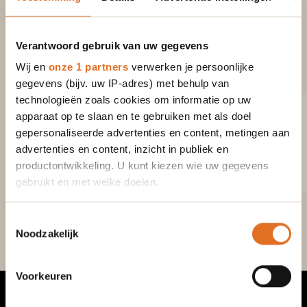
EEN PASSIE VOOR DESIGN, MAAR DIE OOK
KWALITEIT EN DUURZAAMHEID
Verantwoord gebruik van uw gegevens
RESPECTEREN. ONS GROOTSTE PLEZIER?
Wij en
onze 1 partners
verwerken je persoonlijke
DAT ZIJN ONZE TEVREDEN KLANTEN DIE
gegevens (bijv. uw IP-adres) met behulp van
TERUGKEREN.
BECAUSE YOUR EYES SAID
technologieën zoals cookies om informatie op uw
YOU WERE FEELING IT TOO!
apparaat op te slaan en te gebruiken met als doel
gepersonaliseerde advertenties en content, metingen aan
VISION IS THE ART OF SEEING WHAT IS
advertenties en content, inzicht in publiek en
INVISIBLE TO OTHERS
productontwikkeling. U kunt kiezen wie uw gegevens
gebruikt en met welke doelen.
AFSPRAAK MAKEN
Als u het toestaat, willen we ook graag:
Toestemmingsselectie
Noodzakelijk
Informatie verzamelen over uw geografische
locatie, die tot een paar meter nauwkeurig kan zijn
Uw apparaat identificeren door het actief te
Voorkeuren
scannen op specifieke eigenschappen (fingerprinting)
Lees meer over hoe uw persoonlijke gegevens worden